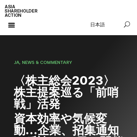
ASIA
SHAREHOLDER
ACTION
日本語
JA, NEWS & COMMENTARY
〈株主総会2023〉
株主提案巡る「前哨
戦」活発
資本効率や気候変
動…企業、招集通知